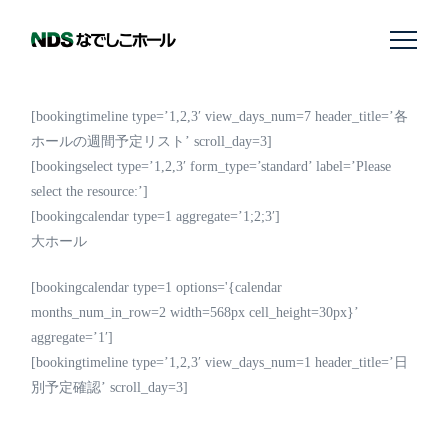
[bookingtimeline type=’1,2,3′ view_days_num=7 header_title=’各
ホールの週間予定リスト’ scroll_day=3]
[bookingselect type=’1,2,3′ form_type=’standard’ label=’Please
select the resource:’]
[bookingcalendar type=1 aggregate=’1;2;3′]
大ホール
[bookingcalendar type=1 options='{calendar
months_num_in_row=2 width=568px cell_height=30px}’
aggregate=’1′]
[bookingtimeline type=’1,2,3′ view_days_num=1 header_title=’日
別予定確認’ scroll_day=3]